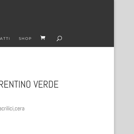
ATTI
SHOP
ORENTINO VERDE
rilici,cera