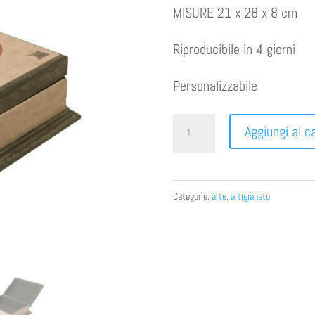
MISURE 21 x 28 x 8 cm
Riproducibile in 4 giorni
Personalizzabile
PORTAGIOIE
Aggiungi al ca
FIORENTINO
VERDE
quantità
Categorie:
arte
,
artigianato