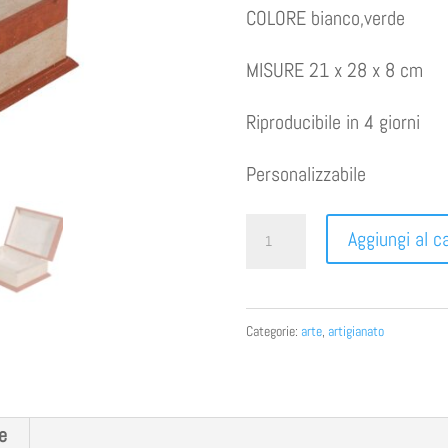
COLORE bianco,verde
MISURE 21 x 28 x 8 cm
Riproducibile in 4 giorni
Personalizzabile
PORTAGIOIE
Aggiungi al ca
FIORENTINO
ROSSO
quantità
Categorie:
arte
,
artigianato
e