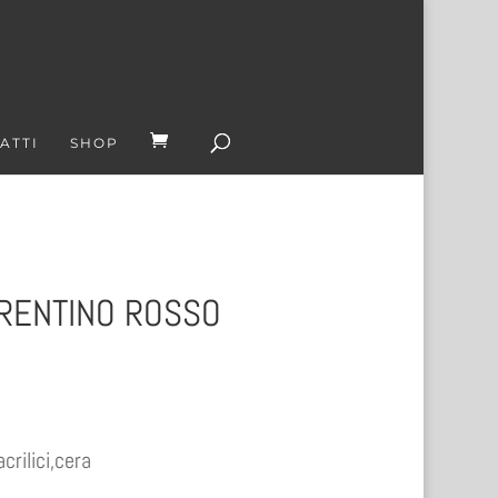
ATTI
SHOP
ORENTINO ROSSO
rilici,cera