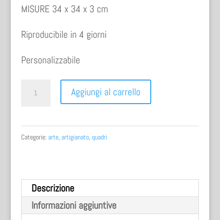
MISURE 34 x 34 x 3 cm
Riproducibile in 4 giorni
Personalizzabile
QUADRO/ARAZZO
Aggiungi al carrello
FORMELLA
R
quantità
Categorie:
arte
,
artigianato
,
quadri
Descrizione
Informazioni aggiuntive